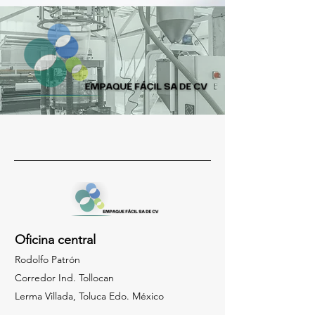
Oficina central
Rodolfo Patrón
Corredor Ind. Tollocan
Lerma Villada, Toluca Edo. México