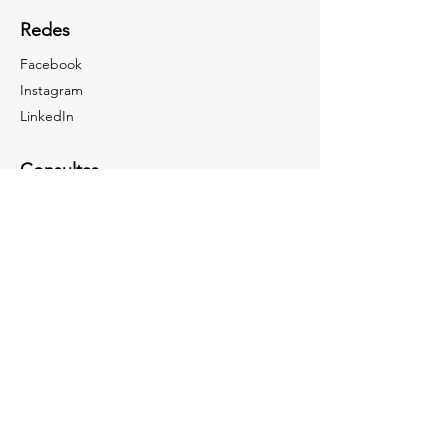
Redes
Facebook
Instagram
LinkedIn
Consultas
Para cualquier consulta, duda o mención,
llama al
+52-55-1019-9281